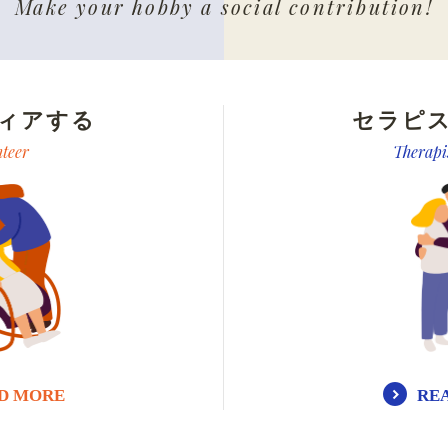
Make your hobby a social contribution!
ィアする
セラピ
nteer
Therapi
D MORE
RE