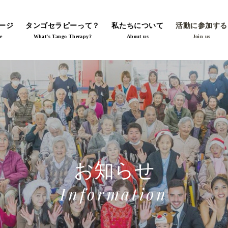
ージ
タンゴセラピーって？
私たちについて
活動に参加する
e
What’s Tango Therapy?
About us
Join us
お知らせ
Information