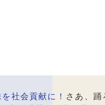
味を社会貢献に！
さあ、踊