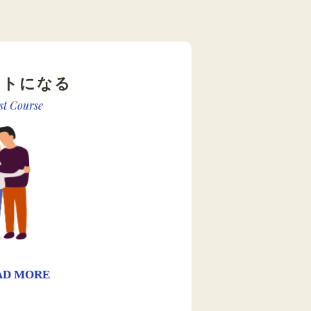
ストになる
st Course
AD MORE