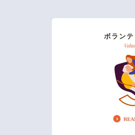
ボランテ
Volu
REA