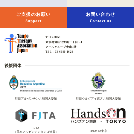
ご支援のお願い
お問い合わせ
Support
Contact us
〒107-0061
東京都港区北青山一丁目3-1
アールキューブ青山3階
TEL : 03-6680-1628
後援団体
駐日アルゼンチン共和国大使館
駐日ウルグアイ東方共和国大使館
FJTA
Hands-on東京
（日本アルゼンチンタンゴ連盟）