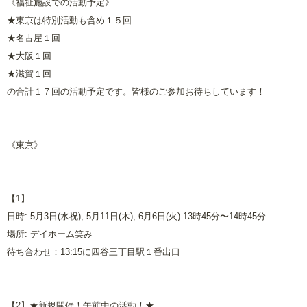
《福祉施設での活動予定》
★東京は特別活動も含め１５回
★名古屋１回
★大阪１回
★滋賀１回
の合計１７回の活動予定です。皆様のご参加お待ちしています！
《東京》
【1】
日時: 5月3日(水祝), 5月11日(木), 6月6日(火) 13時45分〜14時45分
場所: デイホーム笑み
待ち合わせ：13:15に四谷三丁目駅１番出口
【2】★新規開催！午前中の活動！★