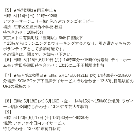
【5】★特別活動★雨天中止★
日時: 5月14日(日) 11時〜13時
アフターサージェリーfun Run with タンゴセラピー
場所: 江東区立豊洲西小学校 校庭
待ち合わせ：10時45分
東京メトロ有楽町線「豊洲駅」6b出口階段下
＊13時からはランニング＆ウォーキング大会となり、引き継ぎそちらの
ボランティアとして参加可能です。
その場合は、関まで、お知らせ下さい。
【6】
日時: 5月15日,6月19日 (月) 14時00分〜15時00分
場所: デイ・ホー
ムモア世田谷瀬田
待ち合わせ：13:15に二子玉川駅改札前
【7】★毎月第3水曜日★
日時: 5月17日,6月21日 (水) 14時00分〜15時00
分
場所: SOMPOケア下目黒デイサービス
待ち合わせ：13:30に目黒駅前の
UFJの看板の下
【8】
日時: 5月18日(木),6月16日（金） 14時15分〜15時00分
場所: ラヴィ
ーレ駒沢公園
待ち合わせ：13:30に学芸大学駅前
【9】
日時: 5月20日,6月17日 (土) 13時30分〜14時30分
場所: いきいき小日向デイサービス
待ち合わせ：13:00に茗荷谷駅前