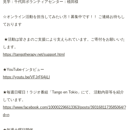
見学：千代田ボランティアセンター：植田様
☆オンライン活動を担当してみたい方！募集中です！！ ご連絡お待ちし
ております
★活動は皆さまのご支援により支えられています。ご寄付をお願いいた
します。
https://tangotherapy.net/support.html
★YouTubeインタビュー
https://youtu.be/VFJrF64jiLI
★毎週日曜日！ラジオ番組「Tango en Tokio」にて、 活動内容等を紹介
しています。
https://www.facebook.com/100002296613363/posts/3931681173585064/?
d=n
★毎週土曜日開催