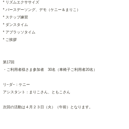
*
リズムエクササイズ
*
バースデーソング、デモ（ケニー＆まりこ）
*
ステップ練習
* ダンスタイム
*
アブラッソタイム
*
ご挨拶
第
17
回
・ご利用者様さま参加者
30
名（車椅子ご利用者20名）
リ−ダ−：ケニー
アシスタント：まりこさん、ともこさん
次回の活動は４月２３日（火）（午前）となります。