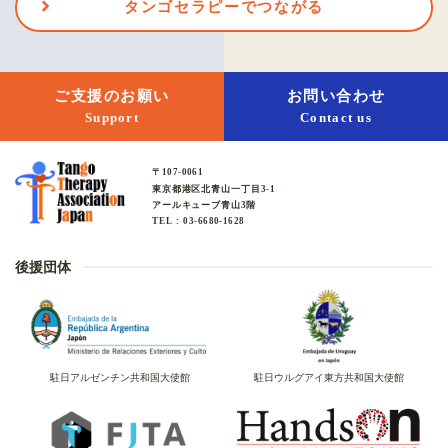
タンゴセラピーでつながる
ご支援のお願い
お問い合わせ
Support
Contact us
〒107-0061
東京都港区北青山一丁目3-1
アールキューブ青山3階
TEL : 03-6680-1628
後援団体
駐日アルゼンチン共和国大使館
駐日ウルグアイ東方共和国大使館