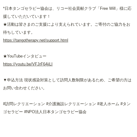
*日本タンゴセラピー協会は、リコー社会貢献クラブ「
Free Will
」様に応
援していただいています！
★活動は皆さまのご支援により支えられています。ご寄付のご協力をお
待ちしています。
https://tangotherapy.net/support.html
★
YouTube
インタビュー
https://youtu.be/VFJrF64jiLI
▼申込方法 現状感染対策として訪問人数制限があるため、ご希望の方は
お問い合わせください。
#
訪問レクリエーション
#
介護施設レクリエーション
#
老人ホーム
#
タン
ゴセラピー
#NPO
法人日本タンゴセラピー協会