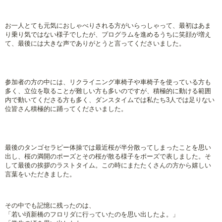
お一人とても元気におしゃべりされる方がいらっしゃって、最初はあま
り乗り気ではない様子でしたが、プログラムを進めるうちに笑顔が増え
て、最後には大きな声でありがとうと言ってくださいました。
参加者の方の中には、リクライニング車椅子や車椅子を使っている方も
多く、立位を取ることが難しい方も多いのですが、積極的に動ける範囲
内で動いてくださる方も多く、ダンスタイムでは私たち3人では足りない
位皆さん積極的に踊ってくださいました。
最後のタンゴセラピー体操では最近桜が半分散ってしまったことを思い
出し、桜の満開のポーズとその桜が散る様子をポーズで表しました。
そ
して最後の挨拶のラストタイム。
この時にまたたくさんの方から嬉しい
言葉をいただきました。
その中でも記憶に残ったのは、
「若い頃新橋のフロリダに行っていたのを思い出したよ。」