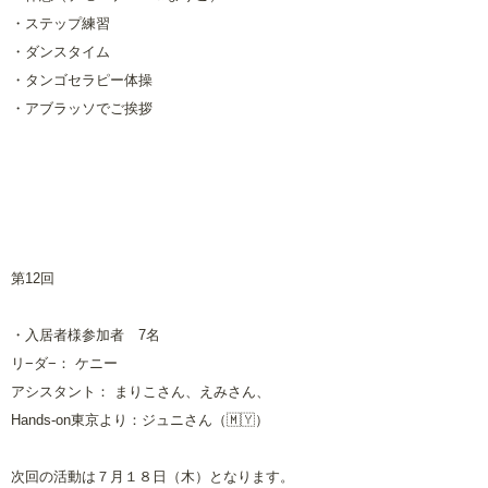
・ステップ練習
・ダンスタイム
・タンゴセラピー体操
・アブラッソでご挨拶
第12回
・入居者様参加者
7
名
リ−ダ−：
ケニー
アシスタント：
まりこさん、えみさん、
Hands-on東京より：ジュニさん（🇲🇾）
次回の活動は７月１８日（木）となります。