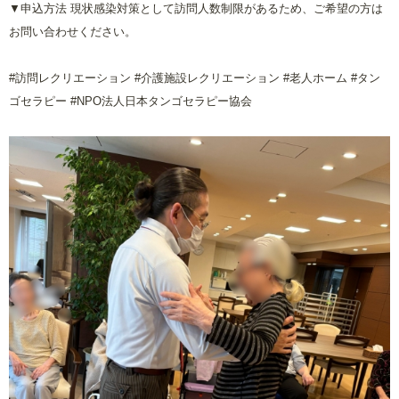
▼申込方法 現状感染対策として訪問人数制限があるため、ご希望の方は
お問い合わせください。
#
訪問レクリエーション
#
介護施設レクリエーション
#
老人ホーム
#
タン
ゴセラピー
#NPO
法人日本タンゴセラピー協会