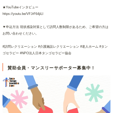
★
YouTube
インタビュー
https://youtu.be/VFJrF64jiLI
▼申込方法 現状感染対策として訪問人数制限があるため、ご希望の方は
お問い合わせください。
#
訪問レクリエーション
#
介護施設レクリエーション
#
老人ホーム
#
タン
ゴセラピー
#NPO
法人日本タンゴセラピー協会
賛助会員・マンスリーサポーター募集中！