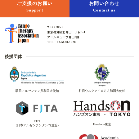
ご支援のお願い
お問い合わせ
Support
Contact us
〒107-0061
東京都港区北青山一丁目3-1
アールキューブ青山3階
TEL : 03-6680-1628
後援団体
駐日アルゼンチン共和国大使館
駐日ウルグアイ東方共和国大使館
FJTA
Hands-on東京
（日本アルゼンチンタンゴ連盟）