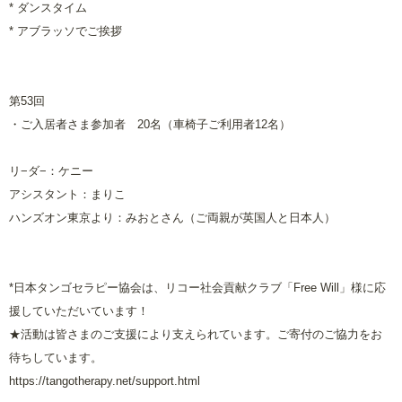
*
ダンスタイム
*
アブラッソでご挨拶
第
53
回
・ご入居者さま参加者
20
名（車椅子ご利用者
12
名）
リ−ダ−：ケニー
アシスタント：まりこ
ハンズオン東京より：みおとさん（ご両親が英国人と日本人）
*
日本タンゴセラピー協会は、リコー社会貢献クラブ「
Free Will
」様に応
援していただいています！
★活動は皆さまのご支援により支えられています。ご寄付のご協力をお
待ちしています。
https://tangotherapy.net/support.html