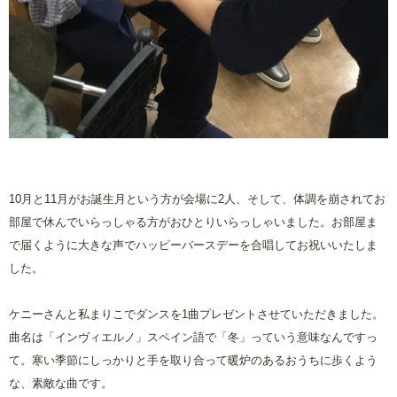
10
月と
11
月がお誕生月という方が会場に
2
人、そして、体調を崩されてお
部屋で休んでいらっしゃる方がおひとりいらっしゃいました。お部屋ま
で届くように大きな声でハッピーバースデーを合唱してお祝いいたしま
した。
ケニーさんと私まりこでダンスを
1
曲プレゼントさせていただきました。
曲名は「インヴィエルノ」スペイン語で「冬」っていう意味なんですっ
て。寒い季節にしっかりと手を取り合って暖炉のあるおうちに歩くよう
な、素敵な曲です。