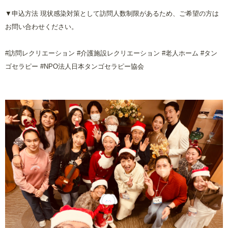
▼申込方法 現状感染対策として訪問人数制限があるため、ご希望の方は
お問い合わせください。
#
訪問レクリエーション
#
介護施設レクリエーション
#
老人ホーム
#
タン
ゴセラピー
#NPO
法人日本タンゴセラピー協会