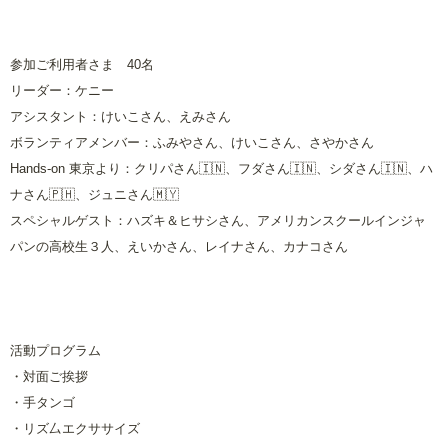
参加ご利用者さま
40
名
リーダー：ケニー
アシスタント：けいこさん、えみさん
ボランティアメンバー：ふみやさん、けいこさん、さやかさん
Hands-on 東京より：
クリパさん🇮🇳、フダさん🇮🇳、シダさん🇮🇳、ハ
ナさん🇵🇭、ジュニさん🇲🇾
スペシャルゲスト：ハズキ＆ヒサシさん、アメリカンスクールインジャ
パンの高校生３人、えいかさん、レイナさん、カナコさん
活動プログラム
・対面ご挨拶
・手タンゴ
・リズ厶エクササイズ