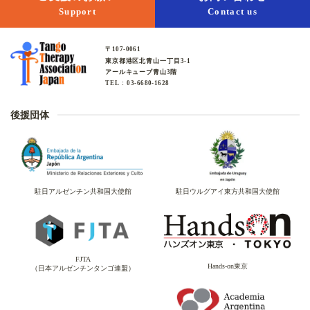
Support
Contact us
〒107-0061
東京都港区北青山一丁目3-1
アールキューブ青山3階
TEL : 03-6680-1628
後援団体
駐日アルゼンチン共和国大使館
駐日ウルグアイ東方共和国大使館
FJTA
Hands-on東京
（日本アルゼンチンタンゴ連盟）