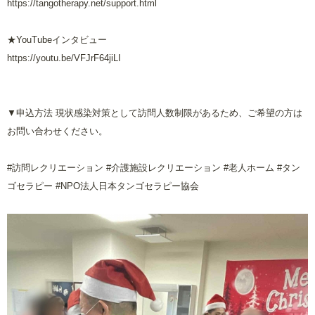
https://tangotherapy.net/support.html
★YouTubeインタビュー
https://youtu.be/VFJrF64jiLI
▼申込方法 現状感染対策として訪問人数制限があるため、ご希望の方は
お問い合わせください。
#訪問レクリエーション
#
介護施設レクリエーション
#
老人ホーム
#
タン
ゴセラピー
#NPO
法人日本タンゴセラピー協会