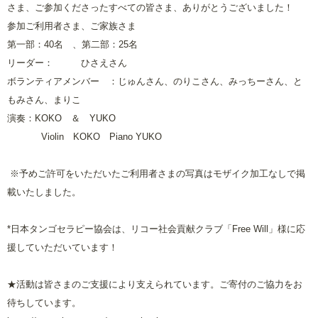
さま、ご参加くださったすべての皆さま、ありがとうございました！
参加ご利用者さま、ご家族さま
第一部：
40
名 、第二部：
25
名
リーダー： ひさえさん
ボランティアメンバー ：じゅんさん、のりこさん、みっちーさん、と
もみさん、まりこ
演奏：
KOKO
＆
YUKO
Violin
KOKO
Piano YUKO
※予めご許可をいただいたご利用者さまの写真はモザイク加工なしで掲
載いたしました。
*日本タンゴセラピー協会は、リコー社会貢献クラブ「
Free Will
」様に応
援していただいています！
★活動は皆さまのご支援により支えられています。ご寄付のご協力をお
待ちしています。