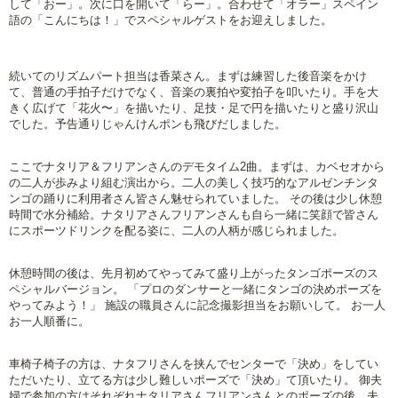
して「おー」。次に口を開いて「らー」。合わせて「オラー」スペイン
語の「こんにちは！」でスペシャルゲストをお迎えしました。
続いてのリズムパート担当は香菜さん。まずは練習した後音楽をかけ
て、普通の手拍子だけでなく、音楽の裏拍や変拍子を叩いたり。手を大
きく広げて「花火〜」を描いたり、足技・足で円を描いたりと盛り沢山
でした。予告通りじゃんけんポンも飛びだしました。
ここでナタリア＆フリアンさんのデモタイム2曲。まずは、カベセオから
の二人が歩みより組む演出から。二人の美しく技巧的なアルゼンチンタ
ンゴの踊りに利用者さん皆さん魅せられていました。 その後は少し休憩
時間で水分補給。ナタリアさんフリアンさんも自ら一緒に笑顔で皆さん
にスポーツドリンクを配る姿に、二人の人柄が感じられました。
休憩時間の後は、先月初めてやってみて盛り上がったタンゴポーズのス
ペシャルバージョン。 「プロのダンサーと一緒にタンゴの決めポーズを
やってみよう！」 施設の職員さんに記念撮影担当をお願いして。 お一人
お一人順番に。
車椅子椅子の方は、ナタフリさんを挟んでセンターで「決め」をしてい
ただいたり、立てる方は少し難しいポーズで「決め」て頂いたり。 御夫
婦で参加の方はそれぞれナタリアさんフリアンさんとのポーズの後、夫