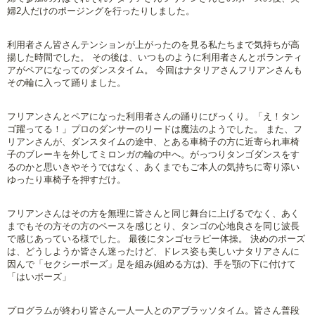
婦2人だけのポージングを行ったりしました。
利用者さん皆さんテンションが上がったのを見る私たちまで気持ちが高
揚した時間でした。 その後は、いつものように利用者さんとボランティ
アがペアになってのダンスタイム。 今回はナタリアさんフリアンさんも
その輪に入って踊りました。
フリアンさんとペアになった利用者さんの踊りにびっくり。「え！タン
ゴ躍ってる！」プロのダンサーのリードは魔法のようでした。 また、フ
リアンさんが、ダンスタイムの途中、とある車椅子の方に近寄られ車椅
子のブレーキを外してミロンガの輪の中へ。がっつりタンゴダンスをす
るのかと思いきやそうではなく、あくまでもご本人の気持ちに寄り添い
ゆったり車椅子を押すだけ。
フリアンさんはその方を無理に皆さんと同じ舞台に上げるでなく、あく
までもその方その方のペースを感じとり、タンゴの心地良さを同じ波長
で感じあっている様でした。 最後にタンゴセラピー体操。 決めのポーズ
は、どうしようか皆さん迷ったけど、ドレス姿も美しいナタリアさんに
因んで「セクシーポーズ」足を組み(組める方は)、手を顎の下に付けて
「はいポーズ」
プログラムが終わり皆さん一人一人とのアブラッソタイム。皆さん普段