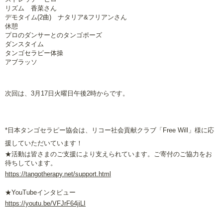
リズム 香菜さん
デモタイム(2曲) ナタリア&フリアンさん
休憩
プロのダンサーとのタンゴポーズ
ダンスタイム
タンゴセラピー体操
アブラッソ
次回は、3月17日火曜日午後2時からです。
*日本タンゴセラピー協会は、リコー社会貢献クラブ「Free Will」様に応
援していただいています！
★活動は皆さまのご支援により支えられています。ご寄付のご協力をお
待ちしています。
https://tangotherapy.net/support.html
★YouTubeインタビュー
https://youtu.be/VFJrF64jiLI