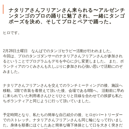
ナタリアさんフリアンさん来られる〜アルゼンチ
ンタンゴのプロの踊りに魅了され、一緒にタンゴ
ポーズを決め、そしてプロとペアで踊った。
ヒロです。
2月28日土曜日 なんばでのタンゴセラピー活動が行われました。
今回は、プロのタンゴダンサーのナタリアさんフリアンさんが参加され
るということでプログラムもデモを中心に少し変更しました。 また、ボ
ランティアのつぐみさんも久しぶりに参加され心強い思いで活動にのぞ
みました。
ナタリアさんフリアンさんを交えてのランチミーティングの後、施設へ
移動。1階で衣装を着替えて頂いた後、会場である8階へ。 活動前に早め
に来られていた利用者さんひとりひとりと目線を合わせての挨拶も私た
ちボランティアと同じように行って頂いていました。
予定時間となり、私たちの簡単な自己紹介の後、ヒロがパートリーダー
でのストレッチ。ナタリアさんフリアンさんも同じ輪になって行いまし
た。身体を順番にほぐしたあと簡単な嚥下体操として口を大きく突きだ