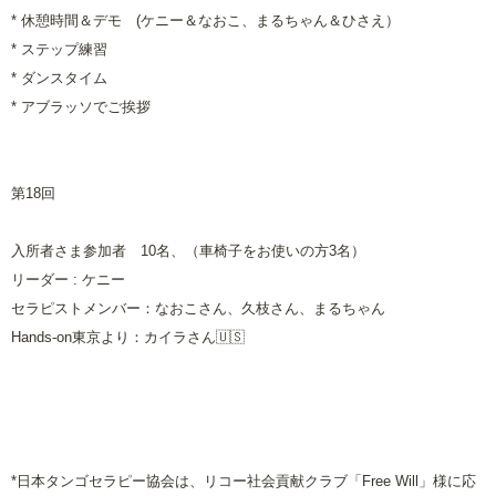
* 休憩時間＆デモ
(ケニー＆なおこ、まるちゃん＆ひさえ
）
* ステップ練習
* ダンスタイム
* アブラッソでご挨拶
第
18
回
入所者さま参加者 10名、（車椅子をお使いの方3名）
リーダー
:
ケニー
セラピストメンバー：なおこさん、久枝さん、まるちゃん
Hands-on東京より：カイラさん🇺🇸
*日本タンゴセラピー協会は、リコー社会貢献クラブ「
Free Will
」様に応