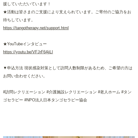
援していただいています！
★活動は皆さまのご支援により支えられています。ご寄付のご協力をお
待ちしています。
https://tangotherapy.net/support.html
★
YouTube
インタビュー
https://youtu.be/VFJrF64jiLI
▼申込方法 現状感染対策として訪問人数制限があるため、ご希望の方は
お問い合わせください。
#
訪問レクリエーション
#
介護施設レクリエーション
#
老人ホーム
#
タン
ゴセラピー
#NPO
法人日本タンゴセラピー協会