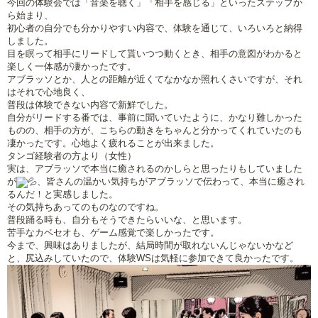
今回の体験会では「音楽を聴く」「相手を感じる」といったステップか
ら始まり、
初心者の自分でも分かりやすい内容で、体験を通じて、いろいろと納得
しました。
目を瞑って相手にリードして貰いつつ動くとき、相手の意図がわかると
楽しく一体感が凄かったです。
アブラッソとか、人との距離が近くてなかなか照れくさいですが、それ
はそれで心地良く、
普段は体験できない内容で新鮮でした。
自分がリードする番では、事前に聞いていたように、かなり難しかった
ものの、相手の方が、こちらの動きをちゃんと分かってくれていたのも
凄かったです。心地よく疲れることが出来ました。
タンゴ経験者の方より（女性）
実は、アブラッソで本当に癒されるのかしらと思ったりもしていました
が
、皆さんの温かい気持ちがアブラッソで伝わって、本当に癒され
るんだ！と実感しました。
その気持ちあってのものなのですね。
普段踊る時も、自分もそうできたらいいな、と思います。
苦手なカベセオも、ゲーム感覚で楽しかったです。
今まで、興味はありましたが、結局時間が取れないんじゃないかなど
と、尻込みしていたので、体験WSは気軽に参加できて良かったです。