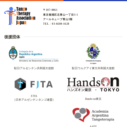
〒107-0061
東京都港区北青山一丁目3-1
アールキューブ青山3階
TEL : 03-6680-1628
後援団体
駐日アルゼンチン共和国大使館
駐日ウルグアイ東方共和国大使館
FJTA
Hands-on東京
（日本アルゼンチンタンゴ連盟）
AATT