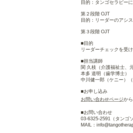
目的：タンゴセラピーに
第２段階 OJT
目的：リーダーのアシス
第３段階 OJT
■目的
リーダーチェックを受け
■担当講師
関 久枝（介護福祉士、
本多 道明（歯学博士）
中川健一郎（ケニー）（
■お申し込み
お問い合わせページ
から
■お問い合わせ
03-6325-2591（タ
MAIL：info@tangotherap