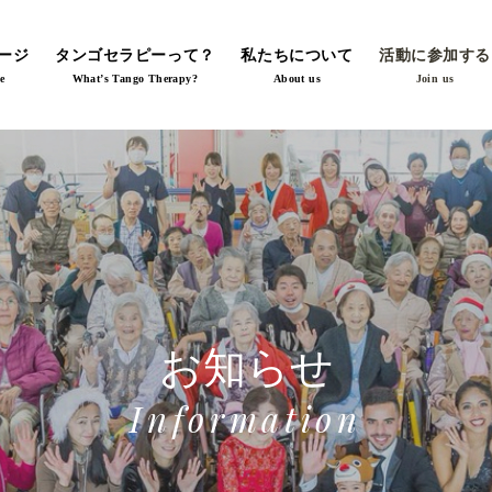
ージ
タンゴセラピーって？
私たちについて
活動に参加する
e
What’s Tango Therapy?
About us
Join us
お知らせ
Information