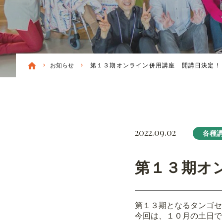
お知らせ
第１３期オンライン併用講座 開講日決定！
2022.09.02
各種
第１３期オ
第１３期となるタンゴセ
今回は、１０月の土日で